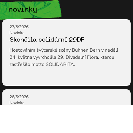
novinky
27/5/2026
Novinka
Skončila solidární 29DF
Hostováním švýcarské scény Bühnen Bern v neděli
24. května vyvrcholila 29. Divadelní Flora, kterou
zastřešilo motto SOLIDARITA.
26/5/2026
Novinka
Den 10 – Na dřeň
Drásavá KNIHA KRVE, punková PIPI DLOUHÁ
PUNČOCHA i feministická FLORA – poslední