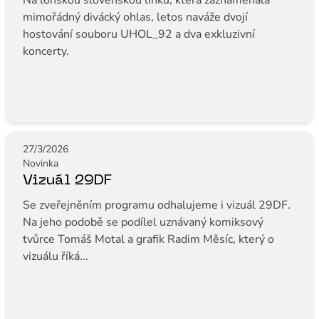
Na loňskou slovenskou linku, která zaznamenala
mimořádný divácký ohlas, letos naváže dvojí
hostování souboru UHOL_92 a dva exkluzivní
koncerty.
27/3/2026
Novinka
Vizuál 29DF
Se zveřejněním programu odhalujeme i vizuál 29DF.
Na jeho podobě se podílel uznávaný komiksový
tvůrce Tomáš Motal a grafik Radim Měsíc, který o
vizuálu říká...