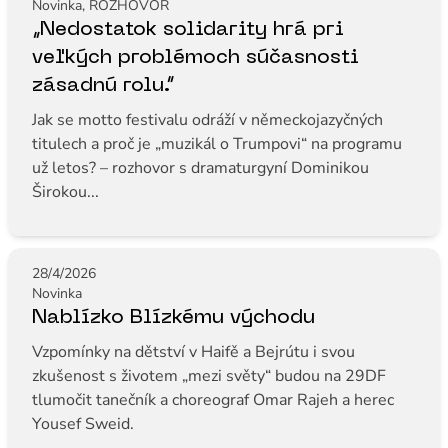
Novinka, ROZHOVOR
„Nedostatok solidarity hrá pri
veľkých problémoch súčasnosti
zásadnú rolu.“
Jak se motto festivalu odráží v německojazyčných
titulech a proč je „muzikál o Trumpovi“ na programu
už letos? – rozhovor s dramaturgyní Dominikou
Širokou...
28/4/2026
Novinka
Nablízko Blízkému východu
Vzpomínky na dětství v Haifě a Bejrútu i svou
zkušenost s životem „mezi světy“ budou na 29DF
tlumočit tanečník a choreograf Omar Rajeh a herec
Yousef Sweid.