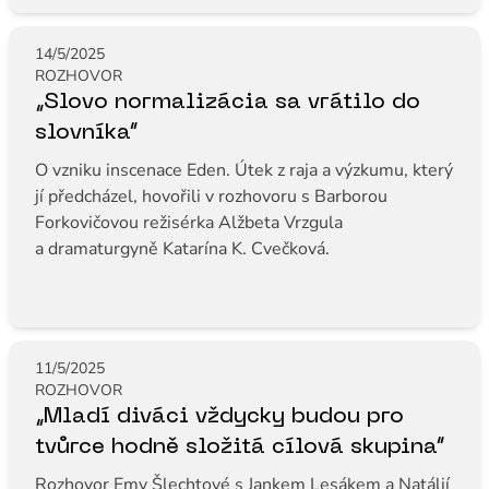
14/5/2025
ROZHOVOR
„Slovo normalizácia sa vrátilo do
slovníka“
O vzniku inscenace Eden. Útek z raja a výzkumu, který
jí předcházel, hovořili v rozhovoru s Barborou
Forkovičovou režisérka Alžbeta Vrzgula
a dramaturgyně Katarína K. Cvečková.
11/5/2025
ROZHOVOR
„Mladí diváci vždycky budou pro
tvůrce hodně složitá cílová skupina“
Rozhovor Emy Šlechtové s Jankem Lesákem a Natálií