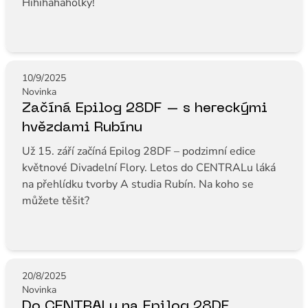
Hihihahaholky!
10/9/2025
Novinka
Začíná Epilog 28DF – s hereckými
hvězdami Rubínu
Už 15. září začíná Epilog 28DF – podzimní edice
květnové Divadelní Flory. Letos do CENTRALu láká
na přehlídku tvorby A studia Rubín. Na koho se
můžete těšit?
20/8/2025
Novinka
Do CENTRALu na Epilog 28DF