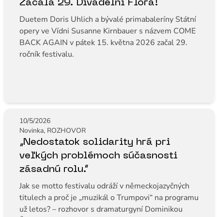
Začala 29. Divadelní Flora!
Duetem Doris Uhlich a bývalé primabaleríny Státní
opery ve Vídni Susanne Kirnbauer s názvem COME
BACK AGAIN v pátek 15. května 2026 začal 29.
ročník festivalu.
10/5/2026
Novinka, ROZHOVOR
„Nedostatok solidarity hrá pri
veľkých problémoch súčasnosti
zásadnú rolu.“
Jak se motto festivalu odráží v německojazyčných
titulech a proč je „muzikál o Trumpovi“ na programu
už letos? – rozhovor s dramaturgyní Dominikou