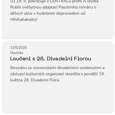
Už 29. 9. pokračuje v CENTRALu profil A studia
Rubín svébytnou adaptací Pasoliniho románu o
dětech ulice s hudebním doprovodem od
Hihihahaholky!
22/5/2025
Novinka
Loučení s 28. Divadelní Florou
Besedou se slovenskými divadelními osobnostmi a
zástupci kulturních organizací skončila v pondělí 19.
května 28. Divadelní Flora.