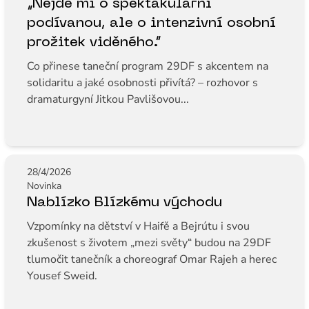
„Nejde mi o spektakulární
podívanou, ale o intenzivní osobní
prožitek viděného.“
Co přinese taneční program 29DF s akcentem na
solidaritu a jaké osobnosti přivítá? – rozhovor s
dramaturgyní Jitkou Pavlišovou...
28/4/2026
Novinka
Nablízko Blízkému východu
Vzpomínky na dětství v Haifě a Bejrútu i svou
zkušenost s životem „mezi světy“ budou na 29DF
tlumočit tanečník a choreograf Omar Rajeh a herec
Yousef Sweid.