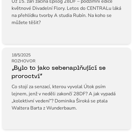
Už 15. září začíná Epilog 28DF – podzimní edice
květnové Divadelní Flory. Letos do CENTRALu láká
na přehlídku tvorby A studia Rubín. Na koho se
můžete těšit?
18/5/2025
ROZHOVOR
„Bylo to jako sebenaplňující se
proroctví“
Co stojí za senzací, kterou vyvolal Útok psím
lejnem, jenž v neděli zakončí 28DF? A jak vypadá
„kolektivní vedení“? Dominika Široká se ptala
Waltera Barta z Wunderbaum.