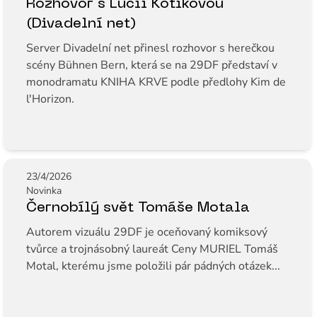
Rozhovor s Lucií Kotikovou
(Divadelní net)
Server Divadelní net přinesl rozhovor s herečkou
scény Bühnen Bern, která se na 29DF představí v
monodramatu KNIHA KRVE podle předlohy Kim de
l'Horizon.
23/4/2026
Novinka
Černobílý svět Tomáše Motala
Autorem vizuálu 29DF je oceňovaný komiksový
tvůrce a trojnásobný laureát Ceny MURIEL Tomáš
Motal, kterému jsme položili pár pádných otázek...