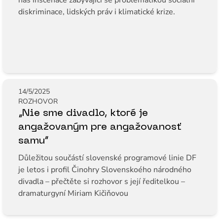
nás inscenace zabývající se problematikou sociální
diskriminace, lidských práv i klimatické krize.
14/5/2025
ROZHOVOR
„Nie sme divadlo, ktoré je
angažovaným pre angažovanosť
samu“
Důležitou součástí slovenské programové linie DF
je letos i profil Činohry Slovenskoého národného
divadla – přečtěte si rozhovor s její ředitelkou –
dramaturgyní Miriam Kičiňovou