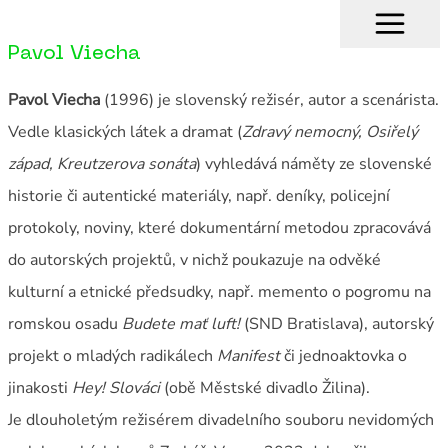
Pavol Viecha
Pavol Viecha
(1996) je slovenský režisér, autor a scenárista.
Vedle klasických látek a dramat (
Zdravý nemocný, Osiřelý
západ, Kreutzerova sonáta
) vyhledává náměty ze slovenské
historie či autentické materiály, např. deníky, policejní
protokoly, noviny, které dokumentární metodou zpracovává
do autorských projektů, v nichž poukazuje na odvěké
kulturní a etnické předsudky, např. memento o pogromu na
romskou osadu
Budete mať luft!
(SND Bratislava), autorský
projekt o mladých radikálech
Manifest
či jednoaktovka o
jinakosti
Hey! Slováci
(obě Městské divadlo Žilina).
Je dlouholetým režisérem divadelního souboru nevidomých