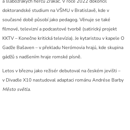
a slabozrakých herců Zrakáč. V roce 2022 dokončil
doktorandské studium na VŠMU v Bratislavě, kde v
současné době působí jako pedagog. Věnuje se také
filmové, televizní a podcastové tvorbě (satirický projekt
KKTV – Konečne kritická televízia). Je kytaristou v kapele O
Gadže Bašaven – v překladu Nerómovia hrajú, kde skupina
gádžů s nadšením hraje romské písně.
Letos v březnu jako režisér debutoval na českém jevišti –
v Divadle X10 nastudoval adaptaci románu Andrése Barby
Město světla
.