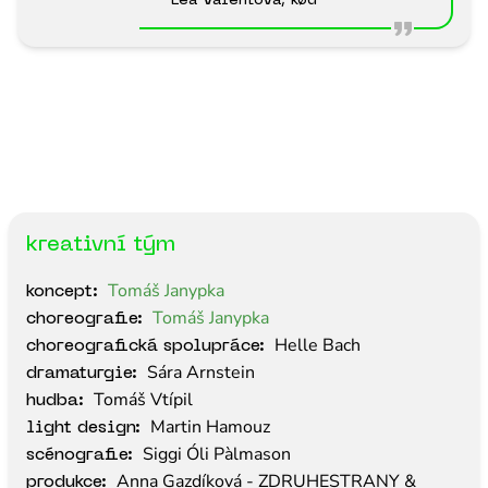
Lea Valentová, kød
kreativní tým
Tomáš Janypka
koncept:
Tomáš Janypka
choreografie:
Helle Bach
choreografická spolupráce:
Sára Arnstein
dramaturgie:
Tomáš Vtípil
hudba:
Martin Hamouz
light design:
Siggi Óli Pàlmason
scénografie:
Anna Gazdíková - ZDRUHESTRANY &
produkce: