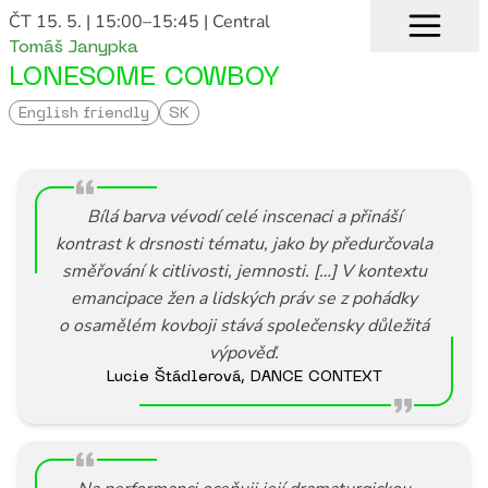
ČT 15. 5. | 15:00–15:45
| Central
Tomáš Janypka
LONESOME COWBOY
English friendly
SK
Bílá barva vévodí celé inscenaci a přináší
kontrast k drsnosti tématu, jako by předurčovala
směřování k citlivosti, jemnosti.
[…]
V kontextu
emancipace žen a lidských práv se z pohádky
o osamělém kovboji stává společensky důležitá
výpověď
.
Lucie Štádlerová, DANCE CONTEXT