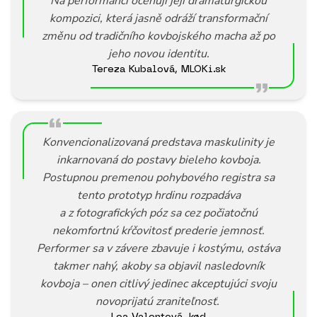
Na performanci oceňuji její dramaturgickou
kompozici, která jasně odráží transformační
změnu od tradičního kovbojského macha až po
jeho novou identitu
.
Tereza Kubalová, MLOKi.sk
Konvencionalizovaná predstava maskulinity je
inkarnovaná do postavy bieleho kovboja.
Postupnou premenou pohybového registra sa
tento prototyp hrdinu rozpadáva
a z fotografických póz sa cez počiatočnú
nekomfortnú kŕčovitosť prederie jemnosť.
Performer sa v závere zbavuje i kostýmu, ostáva
takmer nahý, akoby sa objavil nasledovník
kovboja – onen citlivý jedinec akceptujúci svoju
novoprijatú zraniteľnosť.