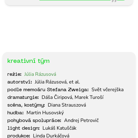
kreativní tým
Júlia Rázusová
režie:
Júlia Rázusová, et al.
autorství:
Svět včerejška
podle memoáru Stefana Zweiga:
Dáša Čiripová, Marek Turoší
dramaturgie:
Diana Strauszová
scéna, kostýmy:
Martin Husovský
hudba:
Andrej Petrovič
pohybová spolupráce:
Lukáš Katuščák
light design:
Linda Durkáčová
produkce: