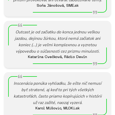
pritom provokovať ani otvárať tabuizované témy.
Soňa Jánošová, SME.sk
Outcast je od začiatku do konca jednou veľkou
jazdou, dejinou žúrkou, ktorá nemá začiatok ani
koniec (...) je veľmi komplexnou a vyzretou
výpoveďou o súčasnosti cez prizmu minulosti.
Katarína Cvečková, Rádio Devín
Inscenácia ponúka vyhliadku, že ešte nič nemusí
byť stratené, aj keď to pri tých všetkých
katastrofách, často priamo kopírujúcich v histórii
už raz zažité, naozaj vyzerá.
Karol Mišovic, MLOKi.sk