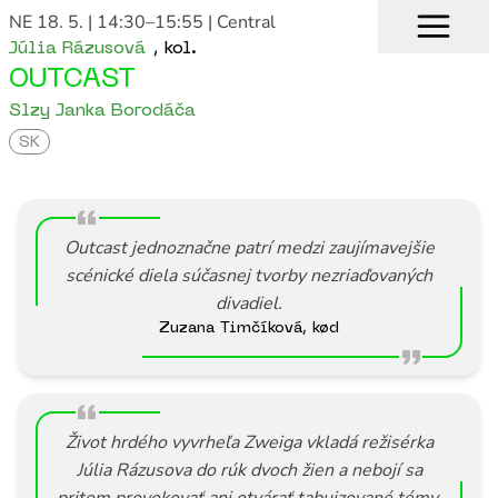
NE 18. 5. | 14:30–15:55
| Central
Júlia Rázusová
,
kol.
OUTCAST
Slzy Janka Borodáča
SK
Outcast jednoznačne patrí medzi zaujímavejšie
scénické diela súčasnej tvorby nezriaďovaných
divadiel.
Zuzana Timčíková, kød
Život hrdého vyvrheľa Zweiga vkladá režisérka
Júlia Rázusova do rúk dvoch žien a nebojí sa