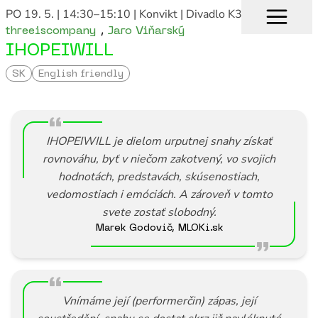
PO 19. 5. | 14:30–15:10
| Konvikt | Divadlo K3
threeiscompany
,
Jaro Viňarský
IHOPEIWILL
SK
English friendly
IHOPEIWILL
je dielom urputnej snahy získať
rovnováhu, byť v niečom zakotvený, vo svojich
hodnotách, predstavách, skúsenostiach,
vedomostiach i emóciách. A zároveň v tomto
svete zostať slobodný.
Marek Godovič, MLOKi.sk
Vnímáme její (performerčin) zápas, její