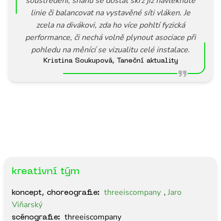
soustředění, snahu se dostat skrz již navléknuté
linie či balancovat na vystavěné síti vláken. Je
zcela na divákovi, zda ho více pohltí fyzická
performance, či nechá volně plynout asociace při
pohledu na měnící se vizualitu celé instalace.
Kristina Soukupová, Taneční aktuality
kreativní tým
threeiscompany
,
Jaro
koncept, choreografie:
Viňarský
threeiscompany
scénografie: