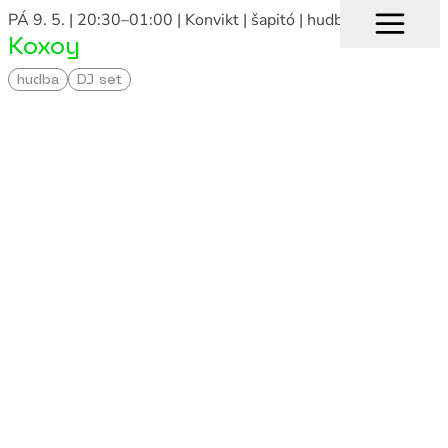
PÁ 9. 5. | 20:30–01:00
| Konvikt | šapitó
| hudba, DJ set
Koxoy
hudba
DJ set