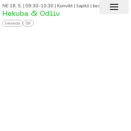
NE 18. 5. | 09:30–10:30
| Konvikt | šapitó
| beseda
Hekuba & Odliv
beseda
SK