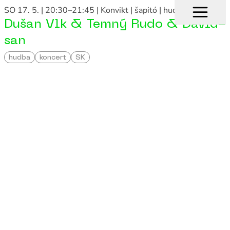
SO 17. 5. | 20:30–21:45
| Konvikt | šapitó
| hudba, koncert
Dušan Vlk & Temný Rudo & David-
san
hudba
koncert
SK