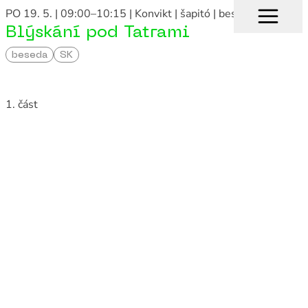
PO 19. 5. | 09:00–10:15
| Konvikt | šapitó
| beseda
Blýskání pod Tatrami
beseda
SK
1. část