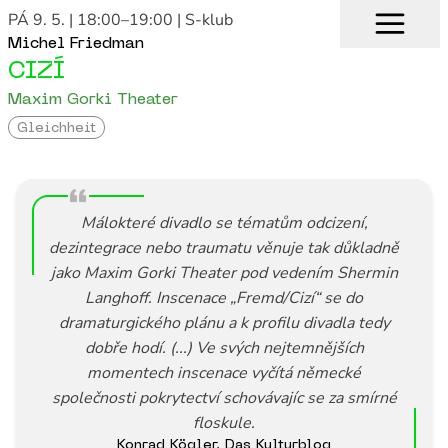
PÁ 9. 5. | 18:00–19:00
| S-klub
Michel Friedman
CIZÍ
Maxim Gorki Theater
Gleichheit
Málokteré divadlo se tématům odcizení,
dezintegrace nebo traumatu věnuje tak důkladně
jako Maxim Gorki Theater pod vedením Shermin
Langhoff. Inscenace „Fremd/Cizí“ se do
dramaturgického plánu a k profilu divadla tedy
dobře hodí. (...) Ve svých nejtemnějších
momentech inscenace vyčítá německé
společnosti pokrytectví schovávajíc se za smírné
floskule.
Konrad Kögler, Das Kulturblog