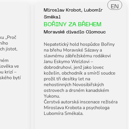
EN
Miroslav Krobot, Lubomír
Smékal
BOŘINY ZA BŘEHEM
Moravské divadlo Olomouc
ku „Proč
ního
Nepatetický hold hospůdce Bořiny
h jistot,
na břehu Moravské Sázavy a
slavnému zábřežskému rodákovi
tném
Janu Eskymo Welzlovi –
člověka ve
dobrodruhovi, jenž jako lovec
u krizí –
kožešin, obchodník a smírčí soudce
dského bytí
prožil tři desítky let na
nehostinných Novosibiřských
ostrovech a drsném kanadském
Yukonu.
Čerstvá autorská inscenace režiséra
Miroslava Krobota a psychologa
Lubomíra Smékala.