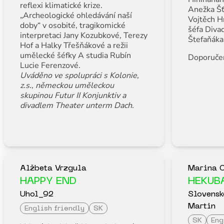
reflexi klimatické krize.
Anežka Šť
„Archeologické ohledávání naší
Vojtěch H
doby“ v osobité, tragikomické
šéfa Diva
interpretaci Jany Kozubkové, Terezy
Štefaňáka
Hof a Halky Třešňákové a režii
umělecké šéfky A studia Rubín
Doporučen
Lucie Ferenzové.
Uváděno ve spolupráci s Kolonie,
z.s., německou uměleckou
skupinou Futur II Konjunktiv a
divadlem Theater unterm Dach.
Alžbeta Vrzgula
Marina C
HAPPY END
HEKUB
Uhol_92
Slovensk
Martin
English friendly
SK
SK
Eng