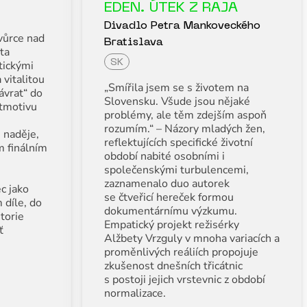
EDEN. ÚTEK Z RAJA
Divadlo Petra Mankoveckého
vůrce nad
Bratislava
ta
tickými
SK
 vitalitou
„Smířila jsem se s životem na
ávrat“ do
Slovensku. Všude jsou nějaké
itmotivu
problémy, ale těm zdejším aspoň
rozumím.“ – Názory mladých žen,
m naděje,
reflektujících specifické životní
 finálním
období nabité osobními i
společenskými turbulencemi,
zaznamenalo duo autorek
c jako
se čtveřicí hereček formou
 díle, do
dokumentárnímu výzkumu.
torie
Empatický projekt režisérky
ť
Alžbety Vrzguly v mnoha variacích a
proměnlivých reáliích propojuje
zkušenost dnešních třicátnic
s postoji jejich vrstevnic z období
normalizace.