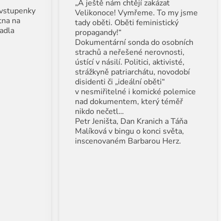
„A ještě nám chtějí zakázat
vstupenky
Velikonoce! Vymřeme. To my jsme
tna na
tady oběti. Oběti feministický
adla
propagandy!“
Dokumentární sonda do osobních
strachů a neřešené nerovnosti,
ústící v násilí. Politici, aktivisté,
strážkyně patriarchátu, novodobí
disidenti či „ideální oběti“
v nesmiřitelné i komické polemice
nad dokumentem, který téměř
nikdo nečetl…
Petr Jeništa, Dan Kranich a Táňa
Malíková v bingu o konci světa,
inscenovaném Barbarou Herz.