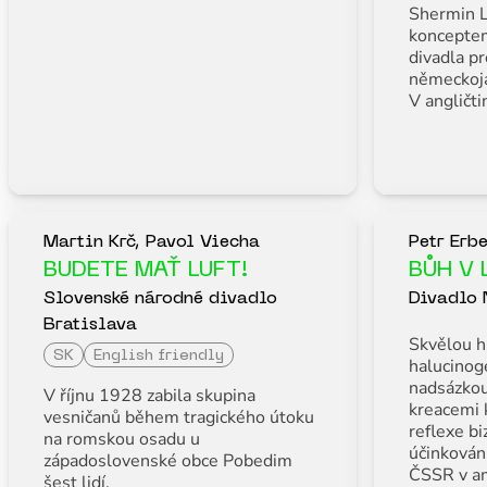
Shermin L
koncepte
divadla p
německoja
V angličti
Martin Krč, Pavol Viecha
Petr Erb
BUDETE MAŤ LUFT!
BŮH V 
Slovenské národné divadlo
Divadlo 
Bratislava
Skvělou h
SK
English friendly
halucinog
nadsázko
V říjnu 1928 zabila skupina
kreacemi 
vesničanů během tragického útoku
reflexe bi
na romskou osadu u
účinkován
západoslovenské obce Pobedim
ČSSR v a
šest lidí.