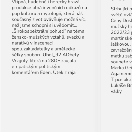
Vtipná, hudebně i herecky hravá
produkce plná invenčních odkazů na
Strhující 
pop kulturu a mytologii, která náš
světě ovl
současný život ovlivňuje možná víc,
Ceny Dosk
než jsme schopni si uvědomit…
mužský he
„Širokospektrální pohled“ na téma
2022/23 p
žensko-mužských vztahů, svazků a
martinské
narativů v inscenaci
Jaškovou,
spoluzakladatelky a umělecké
zavražděné
šéfky souboru Uhol_92 Alžbety
matku zabi
Vrzguly, která na 28DF zaujala
soupeře v
empatickým politickým
Marka Gei
komentářem Eden. Útek z raja.
Agamemn
Trpce aktu
Lukáše B
války.