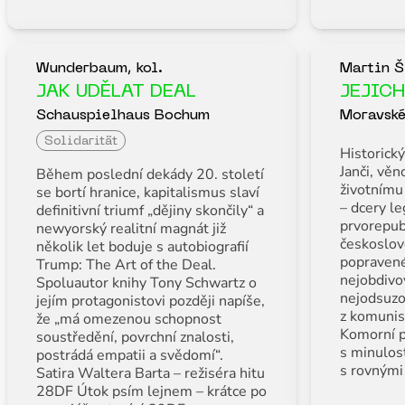
Wunderbaum, kol.
Martin Š
JAK UDĚLAT DEAL
JEJIC
Schauspielhaus Bochum
Moravské
Solidarität
Historický
Janči, vě
Během poslední dekády 20. století
životnímu
se bortí hranice, kapitalismus slaví
– dcery le
definitivní triumf „dějiny skončily“ a
prvorepub
newyorský realitní magnát již
českoslov
několik let boduje s autobiografií
popravené
Trump: The Art of the Deal.
nejobdivov
Spoluautor knihy Tony Schwartz o
nejodsuzo
jejím protagonistovi později napíše,
z komunis
že „má omezenou schopnost
Komorní p
soustředění, povrchní znalosti,
s minulost
postrádá empatii a svědomí“.
s rovnými
Satira Waltera Barta – režiséra hitu
28DF Útok psím lejnem – krátce po