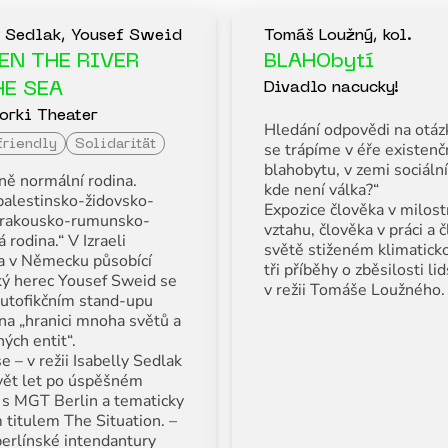
 Sedlak, Yousef Sweid
Tomáš Loužný, kol.
EN THE RIVER
BLAHObytí
HE SEA
Divadlo nacucky!
rki Theater
Hledání odpovědi na otáz
friendly
Solidarität
se trápíme v éře existenč
blahobytu, v zemi sociálníc
ně normální rodina.
kde není válka?“
alestinsko-židovsko-
Expozice člověka v milos
-rakousko-rumunsko-
vztahu, člověka v práci a 
 rodina.“ V Izraeli
světě stiženém klimaticko
a v Německu působící
tři příběhy o zběsilosti li
ký herec Yousef Sweid se
v režii Tomáše Loužného.
utofikčním stand-upu
na „hranici mnoha světů a
ých entit“.
e – v režii Isabelly Sedlak
evět let po úspěšném
 s MGT Berlin a tematicky
 titulem The Situation. –
berlínské intendantury