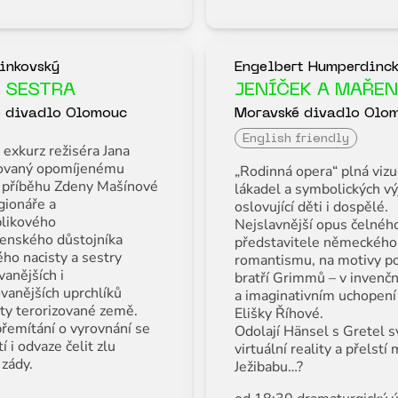
inkovský
Engelbert Humperdinc
H SESTRA
JENÍČEK A MAŘE
 divadlo Olomouc
Moravské divadlo Olo
English friendly
 exkurz režiséra Jana
novaný opomíjenému
„Rodinná opera“ plná vizu
 příběhu Zdeny Mašínové
lákadel a symbolických vý
gionáře a
oslovující děti i dospělé.
likového
Nejslavnější opus čelnéh
enského důstojníka
představitele německého
ho nacisty a sestry
romantismu, na motivy p
anějších i
bratří Grimmů – v invenč
vanějších uprchlíků
a imaginativním uchopení
ty terorizované země.
Elišky Říhové.
řemítání o vyrovnání se
Odolají Hänsel s Gretel 
í i odvaze čelit zlu
virtuální reality a přelstí
 zády.
Ježibabu…?