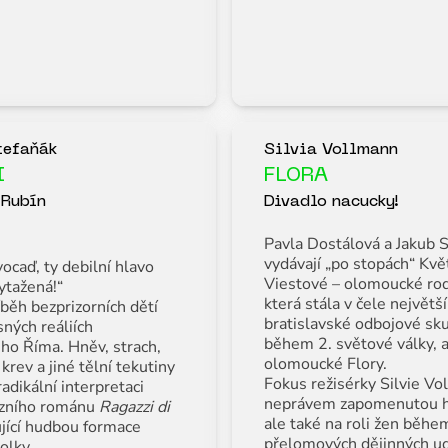
tefaňák
Silvia Vollmann
I
FLORA
 Rubín
Divadlo nacucky!
Pavla Dostálová a Jakub 
vydávají „po stopách“ Kvě
ocaď, ty debilní hlavo
Viestové – olomoucké rod
ytažená!“
která stála v čele největší
běh bezprizorních dětí
bratislavské odbojové sk
sných reáliích
během 2. světové války, 
ho Říma. Hněv, strach,
olomoucké Flory.
 krev a jiné tělní tekutiny
Fokus režisérky Silvie Vo
radikální interpretaci
neprávem zapomenutou h
rzního románu
Ragazzi di
ale také na roli žen běhe
ující hudbou formace
přelomových dějinných udá
olky.