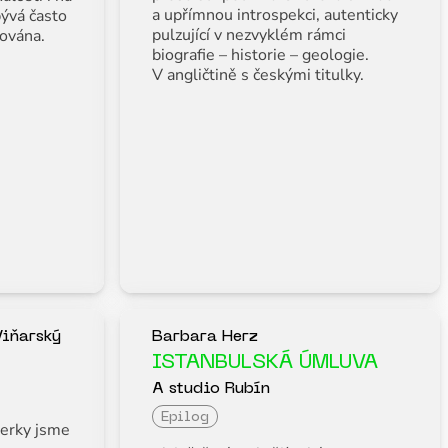
a upřímnou introspekci, autenticky
bývá často
pulzující v nezvyklém rámci
zována.
biografie – historie – geologie.
V angličtině s českými titulky.
Viňarský
Barbara Herz
ISTANBULSKÁ ÚMLUVA
A studio Rubín
Epilog
erky jsme