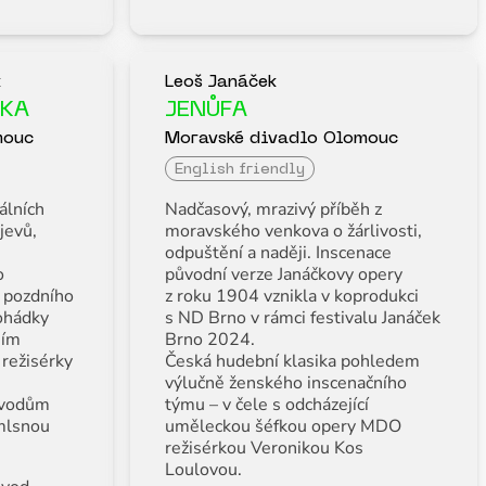
k
Leoš Janáček
NKA
JENŮFA
mouc
Moravské divadlo Olomouc
English friendly
álních
Nadčasový, mrazivý příběh z
jevů,
moravského venkova o žárlivosti,
odpuštění a naději. Inscenace
o
původní verze Janáčkovy opery
 pozdního
z roku 1904 vznikla v koprodukci
ohádky
s ND Brno v rámci festivalu Janáček
ním
Brno 2024.
 režisérky
Česká hudební klasika pohledem
výlučně ženského inscenačního
svodům
týmu – v čele s odcházející
 mlsnou
uměleckou šéfkou opery MDO
režisérkou Veronikou Kos
Loulovou.