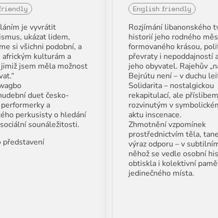
friendly
English friendly
áním je vyvrátit
Rozjímání libanonského t
ismus, ukázat lidem,
historií jeho rodného měs
me si všichni podobní, a
formovaného krásou, poli
u africkým kulturám a
převraty i nepoddajností a
, jimiž jsem měla možnost
jeho obyvatel. Rajehův „n
vat.“
Bejrútu není – v duchu le
wagbo
Solidarita – nostalgickou
udební duet česko-
rekapitulací, ale příslibe
é performerky a
rozvinutým v symbolickém
ého perkusisty o hledání
aktu inscenace.
 sociální sounáležitosti.
Zhmotnění vzpomínek
prostřednictvím těla, tane
 představení
výraz odporu – v subtilním
něhož se vedle osobní his
obtiskla i kolektivní pamě
jedinečného místa.