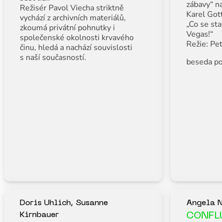
zábavy“ na
Režisér Pavol Viecha striktně
Karel Got
vychází z archivních materiálů,
„Co se st
zkoumá privátní pohnutky i
Vegas!“
společenské okolnosti krvavého
Režie: Pet
činu, hledá a nachází souvislosti
s naší současností.
beseda po
Doris Uhlich, Susanne
Angela N
Kirnbauer
CONFL