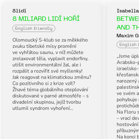
8lidí
Isabella
8 MILIARD LIDÍ HOŘÍ
BETWE
AND T
English friendly
Maxim Go
Olomoucký S-klub se za měkkého
zvuku tibetské mísy promění
English 
ve vyhřátou saunu, v níž můžete
„Jsme úpl
zrelaxovat těla, vyplavit endorfiny,
Arabsko-p
utišit environmentální žal, ale i
izraelsko
rozpálit a rozvířit své myšlenky!
křesťanská
Jak reagovat na klimatickou změnu?
narozený 
Co pozitivního si z krize vzít?
palestins
Žhavé téma globálního oteplování
ve svém a
diskutované v parné atmosféře – s
pohybuje 
divadelní skupinou, jejíž tvorbu
protichůdn
utlumil syndrom vyhoření…
Na Floru s
– vrací d
hostování
příbuzným
Na konci 