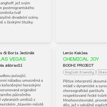
anghoff, jež svým
m postmigrantského
roměnila tvář
zyčné divadelní scény.
ně s českými titulky.
es & Boris Jedinák
Lenio Kaklea
LAS VEGAS
CHEMICAL JOY
Na zábradlí
BODHI PROJECT
English friendly
Glei
udbou pulzující,
enní náladou umocněná a
Pětice interpretů zkoum
u kořeněnými hereckými
mládí v dynamické a syro
korunovaná originální
choreografické partituře
zarního půlročního
respektované řecké tvůrk
í vybraných umělců z
Mnohovrstevnaté, provok
merickém „hlavním městě
dílo, jež v odvážně explici