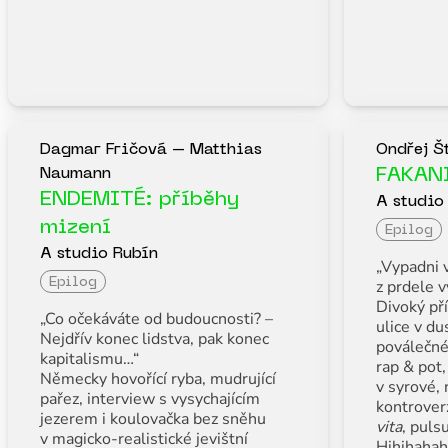
Dagmar Fričová – Matthias
Ondřej Š
Naumann
FAKAN
ENDEMITÉ: příběhy
A studio
mizení
Epilog
A studio Rubín
„Vypadni v
Epilog
z prdele v
Divoký pří
„Co očekáváte od budoucnosti? –
ulice v du
Nejdřív konec lidstva, pak konec
poválečné
kapitalismu…“
rap & pot,
Německy hovořící ryba, mudrující
v syrové, 
pařez, interview s vysychajícím
kontrove
jezerem i koulovačka bez sněhu
vita
, puls
v magicko-realistické jevištní
Hihihahah