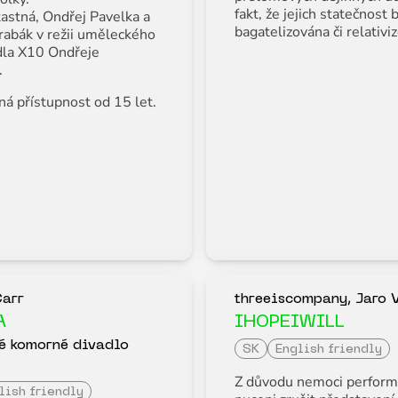
fakt, že jejich statečnost 
astná, Ondřej Pavelka a
bagatelizována či relativi
rabák v režii uměleckého
dla X10 Ondřeje
.
á přístupnost od 15 let.
arr
threeiscompany, Jaro 
A
IHOPEIWILL
é komorné divadlo
SK
English friendly
Z důvodu nemoci perform
lish friendly