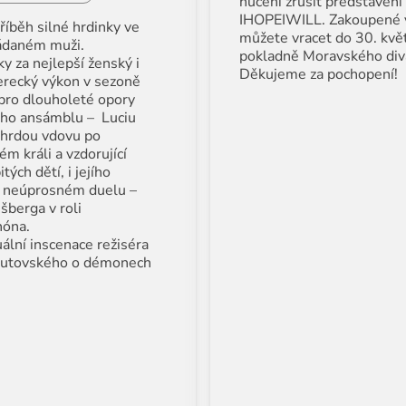
nuceni zrušit představení
IHOPEIWILL. Zakoupené 
příběh silné hrdinky ve
můžete vracet do 30. kvě
ádaném muži.
pokladně Moravského div
y za nejlepší ženský i
Děkujeme za pochopení!
recký výkon v sezoně
ro dlouholeté opory
ho ansámblu – Luciu
 hrdou vdovu po
m králi a vzdorující
tých dětí, i jejího
 neúprosném duelu –
šberga v roli
óna.
ální inscenace režiséra
rutovského o démonech