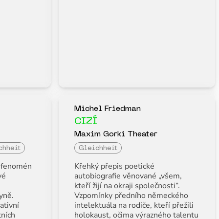
Michel Friedman
CIZÍ
Maxim Gorki Theater
chheit
Gleichheit
á fenomén
Křehký přepis poetické
vé
autobiografie věnované „všem,
kteří žijí na okraji společnosti“.
yně.
Vzpomínky předního německého
ativní
intelektuála na rodiče, kteří přežili
tních
holokaust, očima výrazného talentu