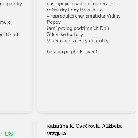
zné polohy
nastupující divadelní generace –
režisérky Leny Brasch – a
v reprodukci charismatické Vidiny
ýmu a
Popov.
Jarní prolog podzimních Dnů
d 15 let.
židovské kultury.
V němčině s českými titulky.
beseda po představení
Katarína K. Cvečková, Alžbeta
R US
Vrzgula