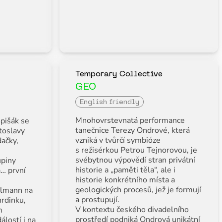
Temporary Collective
GEO
English friendly
Mnohovrstevnatá performance
Spišák se
tanečnice Terezy Ondrové, která
toslavy
vzniká v tvůrčí symbióze
ačky,
s režisérkou Petrou Tejnorovou, je
svébytnou výpovědí stran privátní
upiny
historie a „paměti těla“, ale i
a… první
historie konkrétního místa a
geologických procesů, jež je formují
llmann na
a prostupují.
rdinku,
V kontextu českého divadelního
m
prostředí podniká Ondrová unikátní
lostí i na