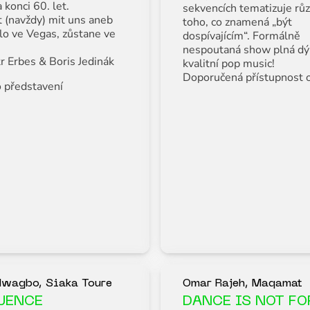
 konci 60. let.
sekvencích tematizuje rů
t (navždy) mit uns aneb
toho, co znamená „být
alo ve Vegas, zůstane ve
dospívajícím“. Formálně
nespoutaná show plná d
r Erbes & Boris Jedinák
kvalitní pop music!
Doporučená přístupnost o
 představení
wagbo, Siaka Toure
Omar Rajeh, Maqamat
UENCE
DANCE IS NOT FO