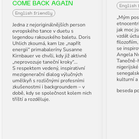
COME BACK AGAIN
English 
English friendly
„Mým posl
etnocentr
Jedna z nejoriginálnějších person
jak moc js
evropského tance v duetu s
vzdát úct
legendou rakouského baletu. Doris
filozofiím
Uhlich zkoumá, kam lze „napřít
se inspiro
energii“ primabaleríny Susanne
Angela N
Kirnbauer ve chvíli, kdy již aktivně
Tanečně-h
„neprovozuje taneční kroky“...
nigerijsk
S respektem vedený, inspirativní
senegalsk
mezigenerační dialog výlučných
kulturní a
umělkyň s rozličnými profesními
zkušenostmi i backgroundem – v
beseda po
době, kdy se společnost kolem nich
tříští a rozděluje.